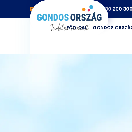
info@gondosorszag.hu
06 80 200 30
FŐOLDAL
GONDOS ORSZÁ