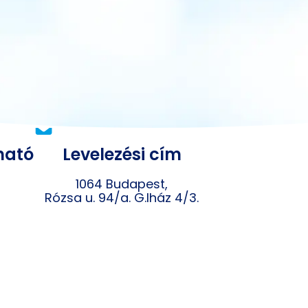
ÜGYFÉLSZOLGÁLAT
ható
Levelezési cím
1064 Budapest,
Rózsa u. 94/a. G.lház 4/3.