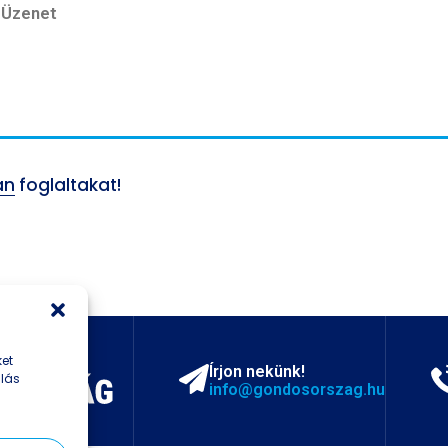
an
foglaltakat!
ket
Írjon nekünk!
ulás
info@gondosorszag.hu