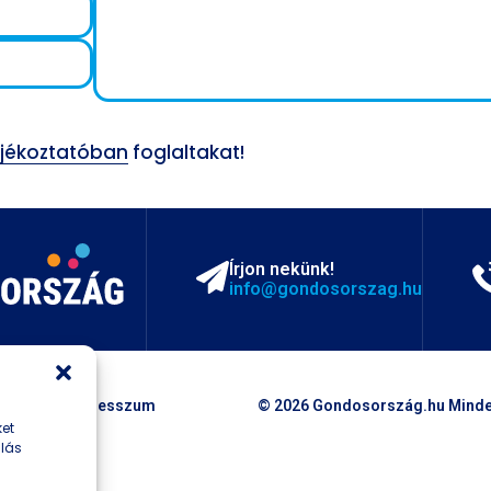
ájékoztatóban
foglaltakat!
Írjon nekünk!
info@gondosorszag.hu
koztató
Impresszum
© 2026 Gondosország.hu Minden
ket
ulás