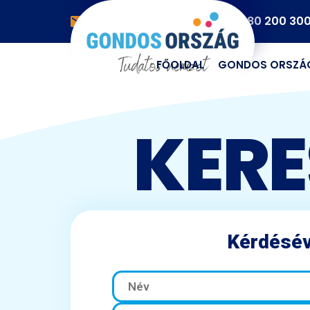
info@gondosorszag.hu
06 80 200 30
FŐOLDAL
GONDOS ORSZÁ
KERE
Kérdésév