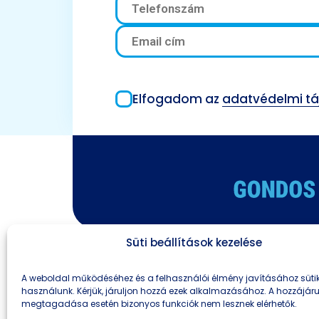
Elfogadom az
adatvédelmi t
Süti beállítások kezelése
Adatvédelmi nyilatkozat
Cookie tájé
A weboldal működéséhez és a felhasználói élmény javításához süti
használunk. Kérjük, járuljon hozzá ezek alkalmazásához. A hozzájár
megtagadása esetén bizonyos funkciók nem lesznek elérhetők.